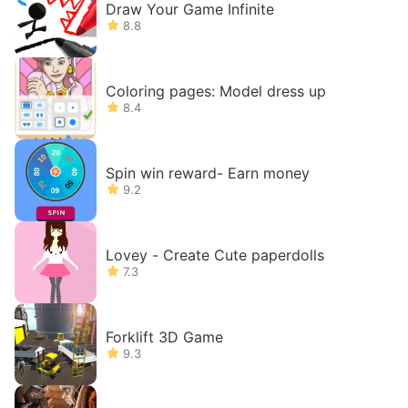
Draw Your Game Infinite
8.8
Coloring pages: Model dress up
8.4
Spin win reward- Earn money
9.2
Lovey - Create Cute paperdolls
7.3
Forklift 3D Game
9.3