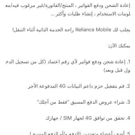
إعادة الشحن ودفع الفواتير ، المنتج/الفاتورة/غير مرغوب فيه/مع
لومات الاستخدام ، إنشاء طلبات وأكثر ...
يجلب لك Reliance Mobile راحة الخدمة الذاتية أثناء التنقل!
يمكنك الآن:
1. إعادة شحن ودفع فواتير لأي رقم اعتماد (كل من تسجيل الدخ
ول قبل وبعد)
2. قم بتفعيل حزم داعم البيانات 4G المدفوعة الأجر
3. شراء عروض الدفع المسبق "فقط من أجلك"
4. تحقق من توافق 4G لجهاز SIM / جهازك
5. أضف أعضاء متعددين (الدفع و/أو الدفع المسبق)