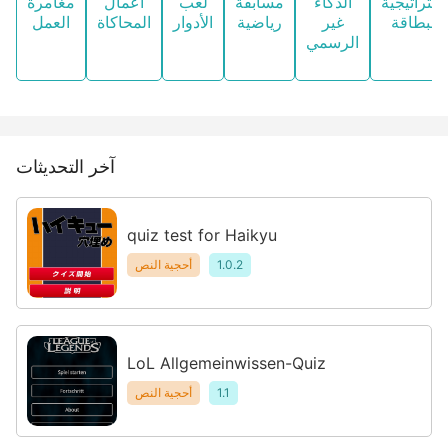
ستراتيجية
الذكاء
مسابقة
لعب
أعمال
مغامرة
البطاقة
غير
رياضية
الأدوار
المحاكاة
العمل
الرسمي
آخر التحديثات
quiz test for Haikyu
1.0.2
أحجية النص
LoL Allgemeinwissen-Quiz
1.1
أحجية النص