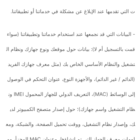
ت التي تقدمها عند الإبلاغ عن مشكلة في خدماتنا أو تطبيقاتنا.
- البيانات التي قد نجمعها عند استخدام خدماتنا وتطبيقاتنا (سواء
قمت بالتسجيل أم لا): بيانات حول موقعك ونوع جهازك ونظام ال
تشغيل والنظام الأساسي الخاص بك (مثل معرف جهازك الفريد
(الدائم / غير الدائم)، والأجهزة النوع، عنوان التحكم في الوصول
إلى الوسائط (MAC)، التعريف الدولي للجهاز المحمول IMEI ون
ظام التشغيل واسم جهازك)؛ حول إصدار متصفح الكمبيوتر لدي
ك، وإصدار نظام التشغيل، ووقت تحميل الصفحة، والشبكة، ومع
لومات معرف الجهاز التي تم إنشاؤها، وعنوان MAC المجزأ، وم