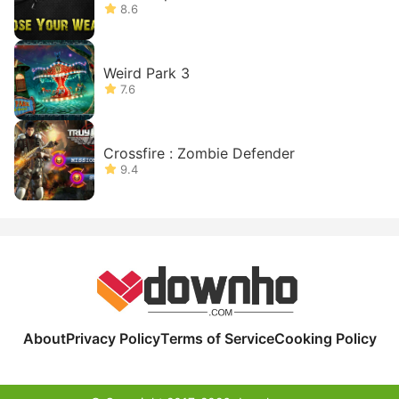
8.6
Weird Park 3
7.6
Crossfire : Zombie Defender
9.4
About
Privacy Policy
Terms of Service
Cooking Policy