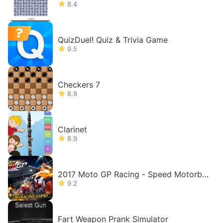
8.4
QuizDuel! Quiz & Trivia Game
9.5
Checkers 7
8.9
Clarinet
8.9
2017 Moto GP Racing - Speed Motorbik
e Competition
9.2
Fart Weapon Prank Simulator