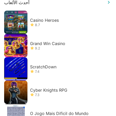
أحدث الألعاب
Casino Heroes
8.7
Grand Win Casino
9.2
ScratchDown
7.4
Cyber Knights RPG
7.3
O Jogo Mais Dificil do Mundo