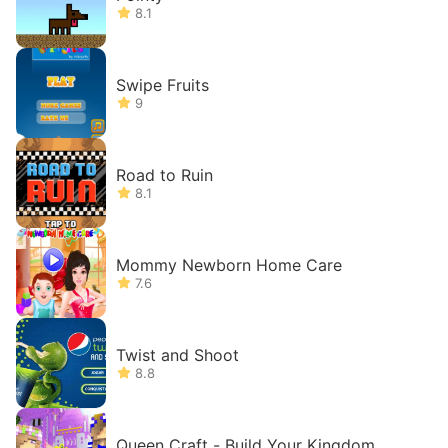
8.1
Swipe Fruits
9
Road to Ruin
8.1
Mommy Newborn Home Care
7.6
Twist and Shoot
8.8
Queen Craft - Build Your Kingdom