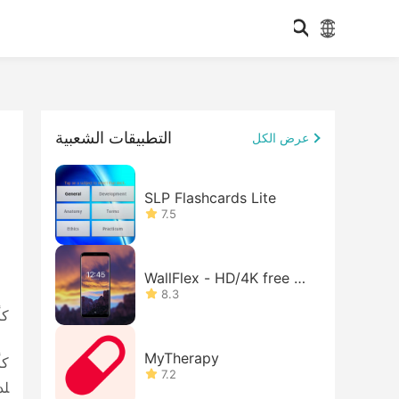
التطبيقات الشعبية
عرض الكل
SLP Flashcards Lite
7.5
WallFlex - HD/4K free w
allpape
8.3
كأ
MyTherapy
كأ
7.2