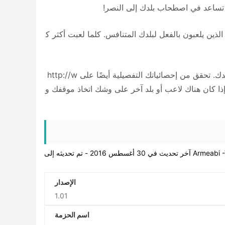
ت تساعد في اصطحاب بلدك إلى النصر!
لذين يلعبون بالفعل لبلدك المتنافس. كلما لعبت أكثر ك
يمكنك دائمًا التحقق من كيفية قيامك بتصنيف الدرجات العالية وكذلك بلدك. تحقق من إحصائياتك التفصيلية أيضًا على http://w
ww. لذلك ستعرف دائمًا ما إذا كان هناك لاعب أو بلد آخر على وشك اتخاذ موقفك و
الإصدار
1.01
اسم الحزمة