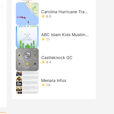
Carolina Hurricane Track
er
8.6
ABC Islam Kids Muslims
Free
7.1
Castleknock GC
9.4
Menara Infos
7.6