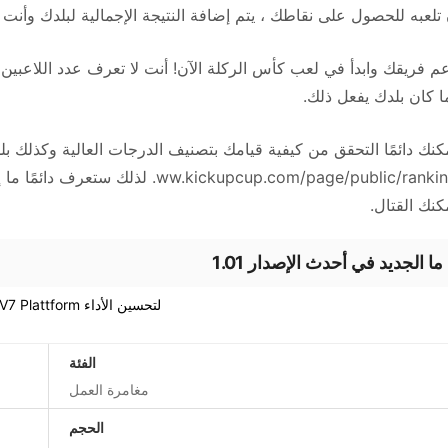
تلعبه للحصول على نقاطك ، يتم إضافة النتيجة الإجمالية لبلدك وأن
م فريقك وابدأ في لعب كأس الركلة الآن! أنت لا تعرف عدد اللاعبين ا
ا كان بلدك يفعل ذلك.
.kickupcup.com/page/public/ranking
كنك القتال.
ما الجديد في أحدث الإصدار 1.01
آخر تحديث في 30 أغسطس 2016 - تم تحديثه إلى Armeabi -V7 Plattform لتحسين الأداء
الفئة
مغامرة العمل
الحجم