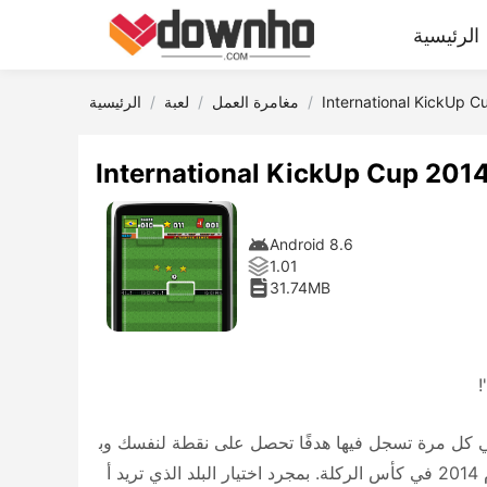
الرئيسية
International KickUp C
مغامرة العمل
لعبة
الرئيسية
International KickUp Cup 201
Android 8.6
1.01
31.74MB
!
في كل مرة تسجل فيها هدفًا تحصل على نقطة لنفسك وب
لدك. يمكن اختيار جميع البلدان المشاركة في حدث كرة قدم شهير لعام 2014 في كأس الركلة. بمجرد اختيار البلد الذي تريد أ