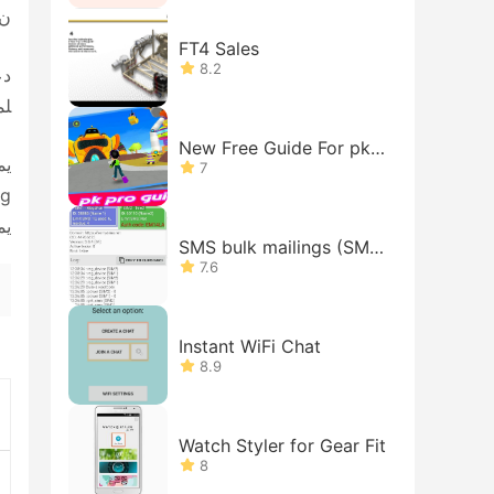
ن 
FT4 Sales
8.2
دع
لم
New Free Guide For pk-
xd Tips
7
يم
SMS bulk mailings (SMS
gateway on your phone)
7.6
Instant WiFi Chat
8.9
Watch Styler for Gear Fit
8