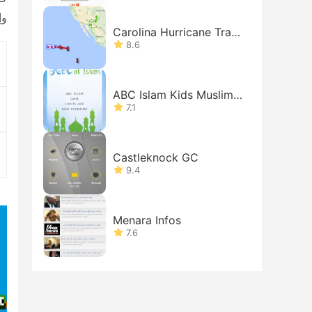
وإ
Carolina Hurricane Track
er
8.6
ABC Islam Kids Muslims
Free
7.1
Castleknock GC
9.4
Menara Infos
7.6