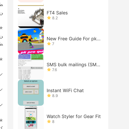
طب
ن أ
FT4 Sales
8.2
ن 
New Free Guide For pk-
طر
xd Tips
7
✭ ك
SMS bulk mailings (SMS
gateway on your phone)
7.6
✓ 
✓ 
Instant WiFi Chat
8.9
✓ 
Watch Styler for Gear Fit
8
كة