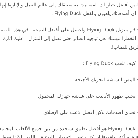
يق أفضل خيار لك! لعبة مجانية ستنقلك إلى عالم العمل والإثارة! إنها 
ن أصدقائك يلعبون بالفعل Flying Duck !
✭ قم بتنزيل Flying Duck واحصل على أفضل النتيجة!. ف
الخطر! مهمتك هي توجيه الطائر حتى تصل إلى المنزل ، عليك إثارة ال
يق للذهاب!.
يف تلعب Flying Duck :
المس الشاشة لتحريك الأجنحة
تجنب ظهور الأنابيب على شاشة جهازك المحمول
تحدي أصدقائك وكن أفضل لاعب على الإطلاق!
✭ Flying Duck هو أفضل تطبيق ستجده من بين جميع الألعاب ال
 هذه أكثر واقعية! إذا كنت تحب التحديات البدء في اللعب الآن! فقط 