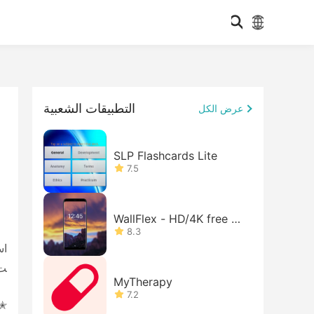
التطبيقات الشعبية
عرض الكل
SLP Flashcards Lite
7.5
WallFlex - HD/4K free w
allpape
8.3
ت 
MyTherapy
7.2