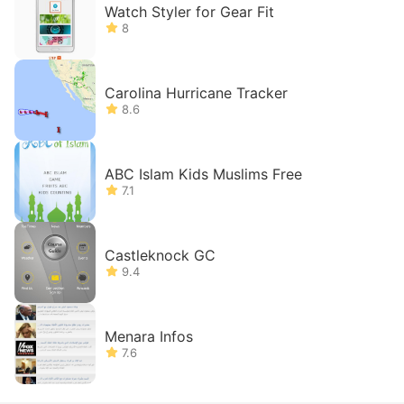
Watch Styler for Gear Fit
8
Carolina Hurricane Tracker
8.6
ABC Islam Kids Muslims Free
7.1
Castleknock GC
9.4
Menara Infos
7.6