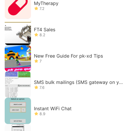
MyTherapy
7.2
FT4 Sales
8.2
New Free Guide For pk-xd Tips
7
SMS bulk mailings (SMS gateway on yo
ur phone)
7.6
Instant WiFi Chat
8.9