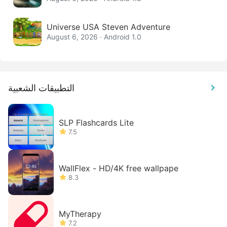
Universe USA Steven Adventure
August 6, 2026 · Android 1.0
التطبيقات الشعبية
SLP Flashcards Lite
7.5
WallFlex - HD/4K free wallpape
8.3
MyTherapy
7.2