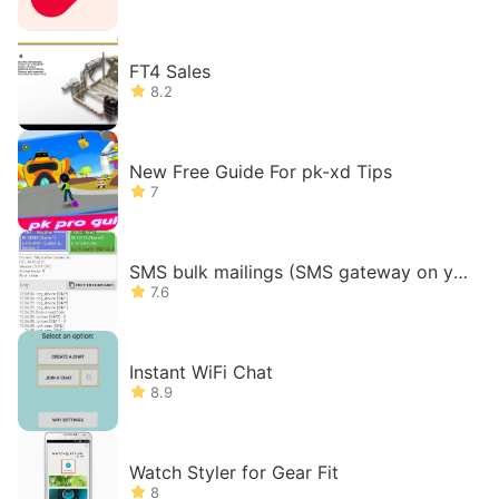
FT4 Sales
8.2
New Free Guide For pk-xd Tips
7
SMS bulk mailings (SMS gateway on yo
ur phone)
7.6
Instant WiFi Chat
8.9
Watch Styler for Gear Fit
8