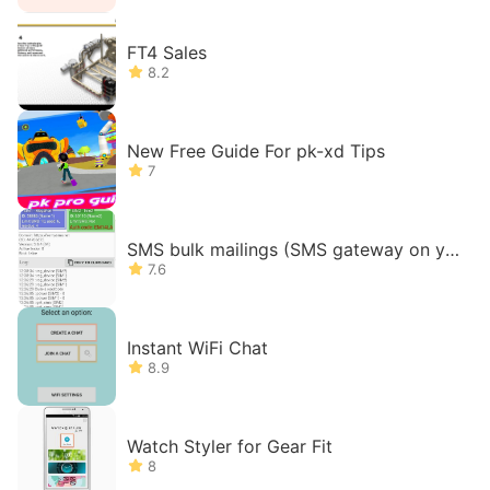
FT4 Sales
8.2
New Free Guide For pk-xd Tips
7
SMS bulk mailings (SMS gateway on yo
ur phone)
7.6
Instant WiFi Chat
8.9
Watch Styler for Gear Fit
8