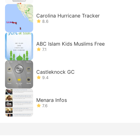
Carolina Hurricane Tracker
8.6
ABC Islam Kids Muslims Free
7.1
Castleknock GC
9.4
Menara Infos
7.6