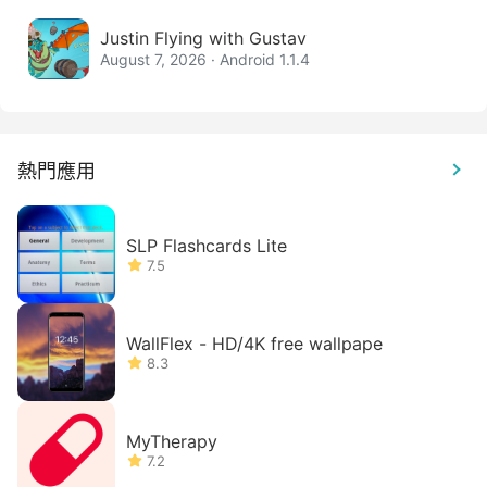
Justin Flying with Gustav
August 7, 2026 · Android 1.1.4
熱門應用
SLP Flashcards Lite
7.5
WallFlex - HD/4K free wallpape
8.3
MyTherapy
7.2