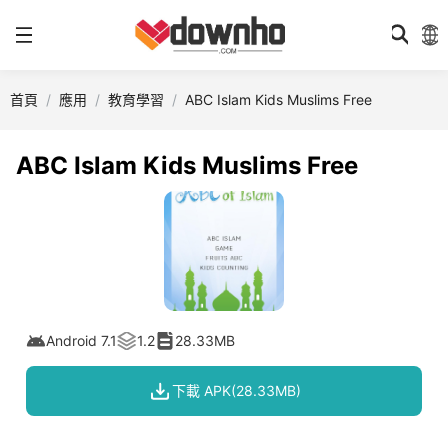
首頁
應用
教育學習
ABC Islam Kids Muslims Free
ABC Islam Kids Muslims Free
Android 7.1
1.2
28.33MB
下載 APK(28.33MB)