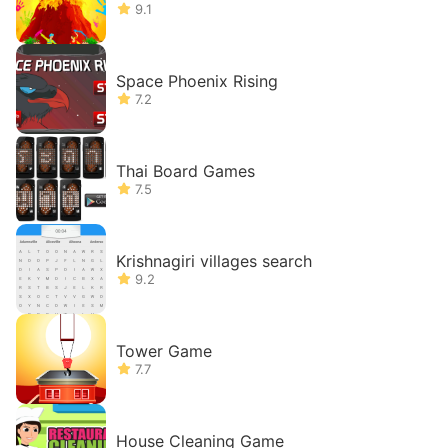
9.1
Space Phoenix Rising
7.2
Thai Board Games
7.5
Krishnagiri villages search
9.2
Tower Game
7.7
House Cleaning Game