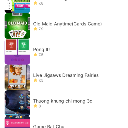
7.8
Old Maid Anytime(Cards Game)
7.9
Pong It!
7.5
Live Jigsaws Dreaming Fairies
7.5
Thuong khung chi mong 3d
8
Game Bat Chu