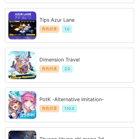
Tips Azur Lane
角色扮演
1.0
Dimension Travel
角色扮演
2.0
PotK -Alternative Imitation-
角色扮演
1.10.0
Thuong khung chi mong 3d