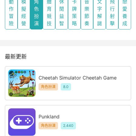
動
模
角
體
休
卡
音
文
飛
戀
作
擬
色
育
閒
牌
樂
字
行
愛
冒
經
扮
競
益
策
節
解
射
養
險
營
演
技
智
略
奏
謎
擊
成
最新更新
Cheetah Simulator Cheetah Game
角色扮演
8.0
Punkland
角色扮演
2.440