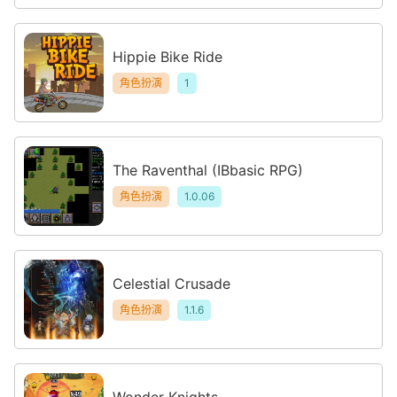
Hippie Bike Ride
角色扮演
1
The Raventhal (IBbasic RPG)
角色扮演
1.0.06
Celestial Crusade
角色扮演
1.1.6
Wonder Knights