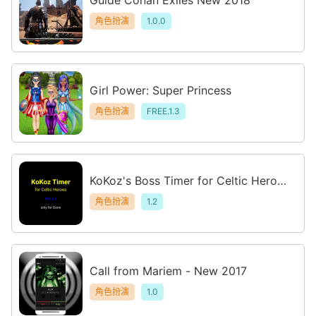
角色扮演
1.0.0
Girl Power: Super Princess
角色扮演
FREE.1.3
KoKoz's Boss Timer for Celtic Heroe
s.
角色扮演
1.2
Call from Mariem - New 2017
角色扮演
1.0