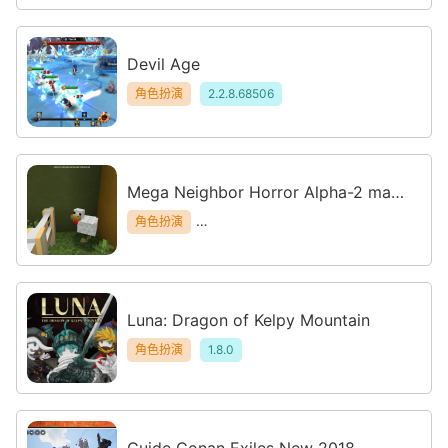
Devil Age
角色扮演
2.2.8.68506
Mega Neighbor Horror Alpha-2 map
for MCPE
角色扮演
minecraft.maps.mcpe.mega.neighbor.alpha2
Luna: Dragon of Kelpy Mountain
角色扮演
1.8.0
Guide Conan Exiles New 2018