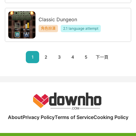
Classic Dungeon
角色扮演
2.1 language attempt
1
2
3
4
5
下一頁
About
Privacy Policy
Terms of Service
Cooking Policy