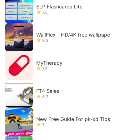
SLP Flashcards Lite
7.5
WallFlex - HD/4K free wallpape
8.3
MyTherapy
7.2
FT4 Sales
8.2
New Free Guide For pk-xd Tips
7