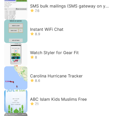
SMS bulk mailings (SMS gateway on yo
ur phone)
7.6
Instant WiFi Chat
8.9
Watch Styler for Gear Fit
8
Carolina Hurricane Tracker
8.6
ABC Islam Kids Muslims Free
7.1