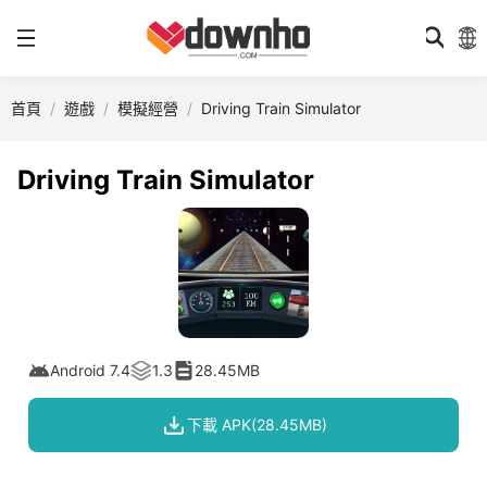
首頁
遊戲
模擬經營
Driving Train Simulator
Driving Train Simulator
Android 7.4
1.3
28.45MB
下載 APK(28.45MB)