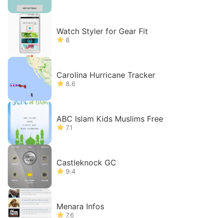
Watch Styler for Gear Fit
8
Carolina Hurricane Tracker
8.6
ABC Islam Kids Muslims Free
7.1
Castleknock GC
9.4
Menara Infos
7.6