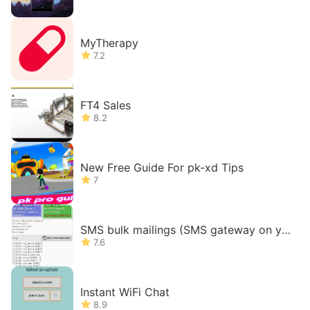
MyTherapy
7.2
FT4 Sales
8.2
New Free Guide For pk-xd Tips
7
SMS bulk mailings (SMS gateway on yo
ur phone)
7.6
Instant WiFi Chat
8.9