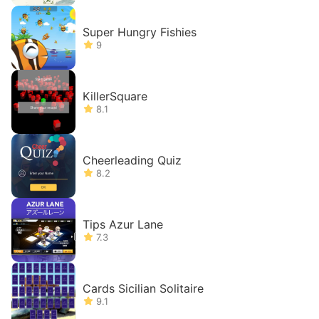
Super Hungry Fishies
9
KillerSquare
8.1
Cheerleading Quiz
8.2
Tips Azur Lane
7.3
Cards Sicilian Solitaire
9.1