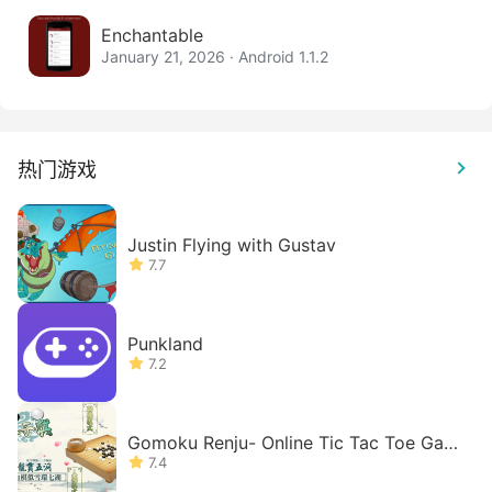
Enchantable
January 21, 2026 · Android 1.1.2
热门游戏
Justin Flying with Gustav
7.7
Punkland
7.2
Gomoku Renju- Online Tic Tac Toe Gam
e
7.4