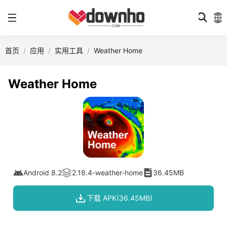
首页
应用
实用工具
Weather Home
Weather Home
Android 8.2
2.18.4-weather-home
36.45MB
下载 APK(36.45MB)