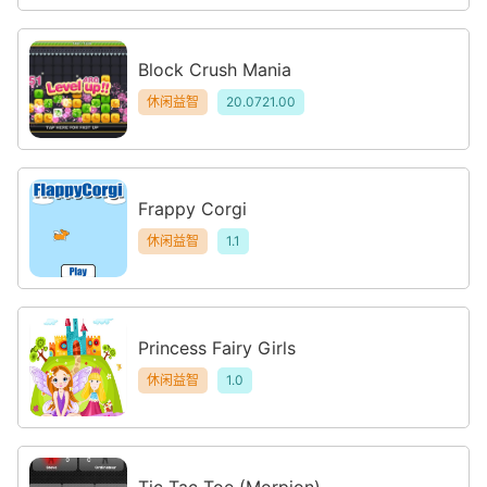
Block Crush Mania
休闲益智
20.0721.00
Frappy Corgi
休闲益智
1.1
Princess Fairy Girls
休闲益智
1.0
Tic Tac Toe (Morpion)