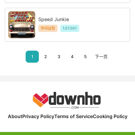
Speed Junkie
休闲益智
1.07.001
1
2
3
4
5
下一页
About
Privacy Policy
Terms of Service
Cooking Policy