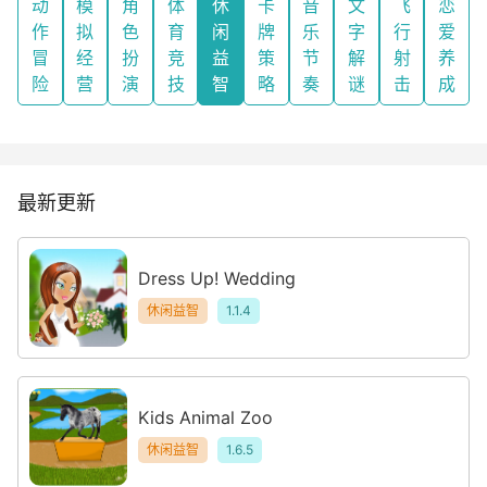
动
模
角
体
休
卡
音
文
飞
恋
作
拟
色
育
闲
牌
乐
字
行
爱
冒
经
扮
竞
益
策
节
解
射
养
险
营
演
技
智
略
奏
谜
击
成
最新更新
Dress Up! Wedding
休闲益智
1.1.4
Kids Animal Zoo
休闲益智
1.6.5