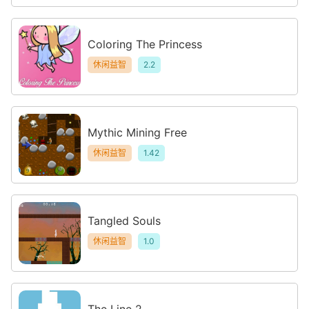
Coloring The Princess
休闲益智
2.2
Mythic Mining Free
休闲益智
1.42
Tangled Souls
休闲益智
1.0
The Line 2