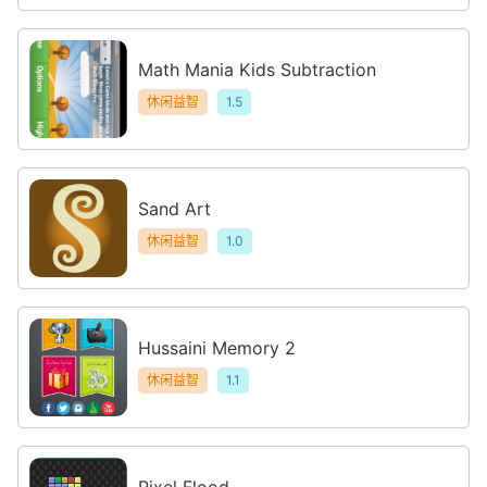
Math Mania Kids Subtraction
休闲益智
1.5
Sand Art
休闲益智
1.0
Hussaini Memory 2
休闲益智
1.1
Pixel Flood