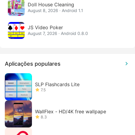
Doll House Cleaning
August 8, 2026 · Android 1.1
JS Video Poker
August 7, 2026 · Android 0.8.0
Aplicações populares
SLP Flashcards Lite
7.5
WallFlex - HD/4K free wallpape
8.3