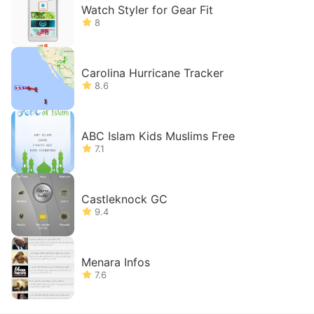
Watch Styler for Gear Fit
8
Carolina Hurricane Tracker
8.6
ABC Islam Kids Muslims Free
7.1
Castleknock GC
9.4
Menara Infos
7.6