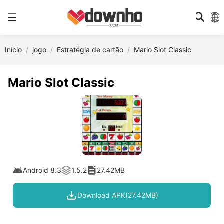
Início
jogo
Estratégia de cartão
Mario Slot Classic
Mario Slot Classic
Android 8.3
1.5.2
27.42MB
Download APK(27.42MB)