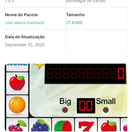
1.5.2
Estratégia de cartão
Nome do Pacote
Tamanho
com.wanni.mariosolt
27.42MB
Data de Atualização
September 10, 2025