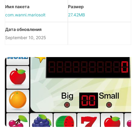
Имя пакета
Размер
com.wanni.mariosolt
27.42MB
Дата обновления
September 10, 2025