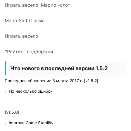
Играть весело! Марио -слот!
Mario Slot Classic
Играть весело!
*Рейтинг поддержки.
Что нового в последней версии 1.5.2
Последнее обновление 3 марта 2017 г. [v1.5.2]
。Fix несколько ошибок
[v1.5.0]
。Improve Game Stability