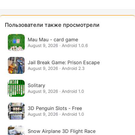
Пользователи также просмотрели
Mau Mau - card game
August 9, 2026 · Android 1.0.6
Jail Break Game: Prison Escape
August 9, 2026 · Android 2.3
Solitary
August 9, 2026 · Android 1.0
3D Penguin Slots - Free
August 9, 2026 · Android 1.0
Snow Airplane 3D Flight Race