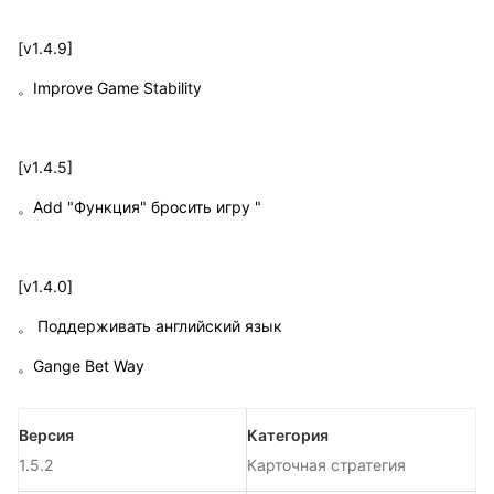
[v1.4.9]
。Improve Game Stability
[v1.4.5]
。Add "Функция" бросить игру "
[v1.4.0]
。 Поддерживать английский язык
。Gange Bet Way
Версия
Категория
1.5.2
Карточная стратегия