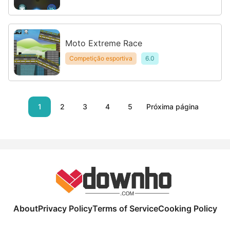
Moto Extreme Race
Competição esportiva
6.0
1
2
3
4
5
Próxima página
About
Privacy Policy
Terms of Service
Cooking Policy