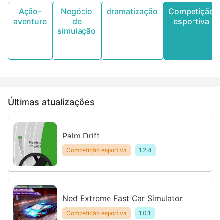
Ação-
Negócio
dramatização
Competição
aventure
de
esportiva
simulação
Últimas atualizações
Palm Drift
Competição esportiva
1.2.4
Ned Extreme Fast Car Simulator
Competição esportiva
1.0.1