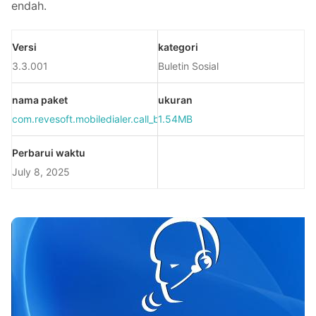
endah.
Versi
kategori
3.3.001
Buletin Sosial
nama paket
ukuran
com.revesoft.mobiledialer.call_biz.talk_saves_1909
1.54MB
Perbarui waktu
July 8, 2025