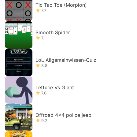
Tic Tac Toe (Morpion)
7.7
Smooth Spider
7.1
LoL Allgemeinwissen-Quiz
8.8
Lettuce Vs Giant
7.6
Offroad 4x4 police jeep
9.2