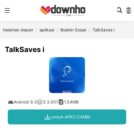
halaman depan
aplikasi
Buletin Sosial
TalkSaves i
TalkSaves i
Android 9.3
3.3.001
1.54MB
unduh APK(1.54MB)