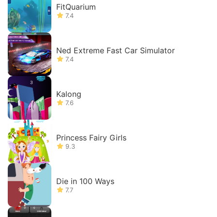
FitQuarium
7.4
Ned Extreme Fast Car Simulator
7.4
Kalong
7.6
Princess Fairy Girls
9.3
Die in 100 Ways
7.7