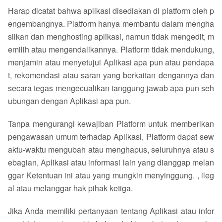
Harap dicatat bahwa aplikasi disediakan di platform oleh p
engembangnya. Platform hanya membantu dalam mengha
silkan dan menghosting aplikasi, namun tidak mengedit, m
emilih atau mengendalikannya. Platform tidak mendukung,
menjamin atau menyetujui Aplikasi apa pun atau pendapa
t, rekomendasi atau saran yang berkaitan dengannya dan
secara tegas mengecualikan tanggung jawab apa pun seh
ubungan dengan Aplikasi apa pun.
Tanpa mengurangi kewajiban Platform untuk memberikan
pengawasan umum terhadap Aplikasi, Platform dapat sew
aktu-waktu mengubah atau menghapus, seluruhnya atau s
ebagian, Aplikasi atau informasi lain yang dianggap melan
ggar Ketentuan ini atau yang mungkin menyinggung. , ileg
al atau melanggar hak pihak ketiga.
Jika Anda memiliki pertanyaan tentang Aplikasi atau infor