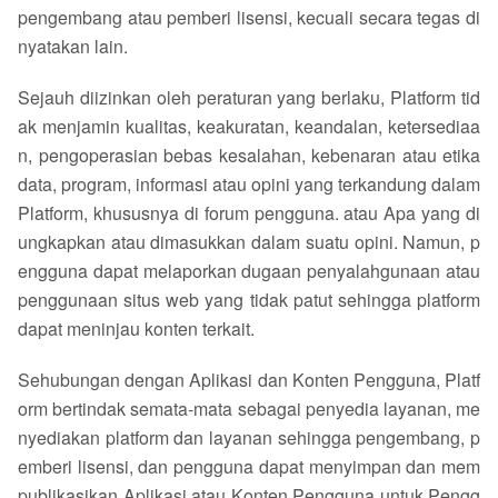
pengembang atau pemberi lisensi, kecuali secara tegas di
nyatakan lain.
Sejauh diizinkan oleh peraturan yang berlaku, Platform tid
ak menjamin kualitas, keakuratan, keandalan, ketersediaa
n, pengoperasian bebas kesalahan, kebenaran atau etika
data, program, informasi atau opini yang terkandung dalam
Platform, khususnya di forum pengguna. atau Apa yang di
ungkapkan atau dimasukkan dalam suatu opini. Namun, p
engguna dapat melaporkan dugaan penyalahgunaan atau
penggunaan situs web yang tidak patut sehingga platform
dapat meninjau konten terkait.
Sehubungan dengan Aplikasi dan Konten Pengguna, Platf
orm bertindak semata-mata sebagai penyedia layanan, me
nyediakan platform dan layanan sehingga pengembang, p
emberi lisensi, dan pengguna dapat menyimpan dan mem
publikasikan Aplikasi atau Konten Pengguna untuk Pengg