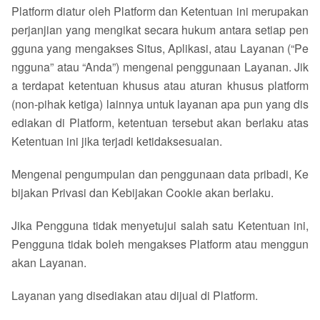
Platform diatur oleh Platform dan Ketentuan ini merupakan
perjanjian yang mengikat secara hukum antara setiap pen
gguna yang mengakses Situs, Aplikasi, atau Layanan (“Pe
ngguna” atau “Anda”) mengenai penggunaan Layanan. Jik
a terdapat ketentuan khusus atau aturan khusus platform
(non-pihak ketiga) lainnya untuk layanan apa pun yang dis
ediakan di Platform, ketentuan tersebut akan berlaku atas
Ketentuan ini jika terjadi ketidaksesuaian.
Mengenai pengumpulan dan penggunaan data pribadi, Ke
bijakan Privasi dan Kebijakan Cookie akan berlaku.
Jika Pengguna tidak menyetujui salah satu Ketentuan ini,
Pengguna tidak boleh mengakses Platform atau menggun
akan Layanan.
Layanan yang disediakan atau dijual di Platform.