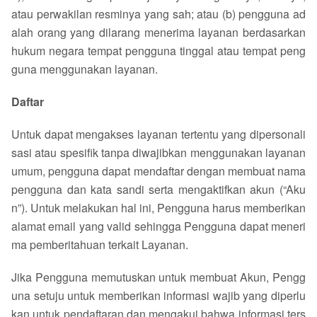
atau perwakilan resminya yang sah; atau (b) pengguna ad
alah orang yang dilarang menerima layanan berdasarkan
hukum negara tempat pengguna tinggal atau tempat peng
guna menggunakan layanan.
Daftar
Untuk dapat mengakses layanan tertentu yang dipersonali
sasi atau spesifik tanpa diwajibkan menggunakan layanan
umum, pengguna dapat mendaftar dengan membuat nama
pengguna dan kata sandi serta mengaktifkan akun (“Aku
n”). Untuk melakukan hal ini, Pengguna harus memberikan
alamat email yang valid sehingga Pengguna dapat meneri
ma pemberitahuan terkait Layanan.
Jika Pengguna memutuskan untuk membuat Akun, Pengg
una setuju untuk memberikan informasi wajib yang diperlu
kan untuk pendaftaran dan mengakui bahwa informasi ters