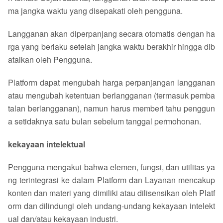
ma jangka waktu yang disepakati oleh pengguna.
Langganan akan diperpanjang secara otomatis dengan ha
rga yang berlaku setelah jangka waktu berakhir hingga dib
atalkan oleh Pengguna.
Platform dapat mengubah harga perpanjangan langganan
atau mengubah ketentuan berlangganan (termasuk pemba
talan berlangganan), namun harus memberi tahu penggun
a setidaknya satu bulan sebelum tanggal permohonan.
kekayaan intelektual
Pengguna mengakui bahwa elemen, fungsi, dan utilitas ya
ng terintegrasi ke dalam Platform dan Layanan mencakup
konten dan materi yang dimiliki atau dilisensikan oleh Platf
orm dan dilindungi oleh undang-undang kekayaan intelekt
ual dan/atau kekayaan industri.