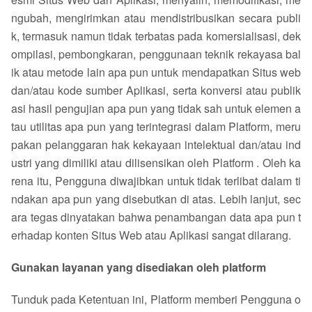
ngubah, mengirimkan atau mendistribusikan secara publi
k, termasuk namun tidak terbatas pada komersialisasi, dek
ompilasi, pembongkaran, penggunaan teknik rekayasa bal
ik atau metode lain apa pun untuk mendapatkan Situs web
dan/atau kode sumber Aplikasi, serta konversi atau publik
asi hasil pengujian apa pun yang tidak sah untuk elemen a
tau utilitas apa pun yang terintegrasi dalam Platform, meru
pakan pelanggaran hak kekayaan intelektual dan/atau ind
ustri yang dimiliki atau dilisensikan oleh Platform . Oleh ka
rena itu, Pengguna diwajibkan untuk tidak terlibat dalam ti
ndakan apa pun yang disebutkan di atas. Lebih lanjut, sec
ara tegas dinyatakan bahwa penambangan data apa pun t
erhadap konten Situs Web atau Aplikasi sangat dilarang.
Gunakan layanan yang disediakan oleh platform
Tunduk pada Ketentuan ini, Platform memberi Pengguna o