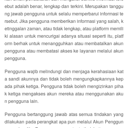
ebut adalah benar, lengkap dan terkini. Merupakan tanggu
ng jawab pengguna untuk selalu memperbarui informasi te
rsebut. Jika pengguna memberikan informasi yang salah, k
etinggalan zaman, atau tidak lengkap, atau platform memili
ki alasan untuk mencurigai adanya situasi seperti itu, platf
orm berhak untuk menangguhkan atau membatalkan akun
pengguna atau membatasi akses ke layanan melalui akun
pengguna.
Pengguna wajib melindungi dan menjaga kerahasiaan kat
a sandi akunnya dan tidak boleh mengungkapkannya kep
ada pihak ketiga. Pengguna tidak boleh mengizinkan piha
k ketiga mengakses akun mereka atau menggunakan aku
n pengguna lain.
Pengguna bertanggung jawab atas semua tindakan yang
dilakukan pada perangkat apa pun melalui Akun Penggun