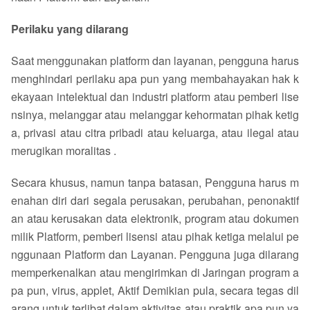
Perilaku yang dilarang
Saat menggunakan platform dan layanan, pengguna harus
menghindari perilaku apa pun yang membahayakan hak k
ekayaan intelektual dan industri platform atau pemberi lise
nsinya, melanggar atau melanggar kehormatan pihak ketig
a, privasi atau citra pribadi atau keluarga, atau ilegal atau
merugikan moralitas .
Secara khusus, namun tanpa batasan, Pengguna harus m
enahan diri dari segala perusakan, perubahan, penonaktif
an atau kerusakan data elektronik, program atau dokumen
milik Platform, pemberi lisensi atau pihak ketiga melalui pe
nggunaan Platform dan Layanan. Pengguna juga dilarang
memperkenalkan atau mengirimkan di Jaringan program a
pa pun, virus, applet, Aktif Demikian pula, secara tegas dil
arang untuk terlibat dalam aktivitas atau praktik apa pun ya