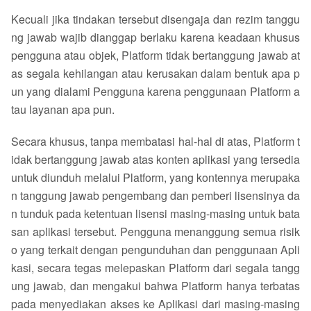
Kecuali jika tindakan tersebut disengaja dan rezim tanggu
ng jawab wajib dianggap berlaku karena keadaan khusus
pengguna atau objek, Platform tidak bertanggung jawab at
as segala kehilangan atau kerusakan dalam bentuk apa p
un yang dialami Pengguna karena penggunaan Platform a
tau layanan apa pun.
Secara khusus, tanpa membatasi hal-hal di atas, Platform t
idak bertanggung jawab atas konten aplikasi yang tersedia
untuk diunduh melalui Platform, yang kontennya merupaka
n tanggung jawab pengembang dan pemberi lisensinya da
n tunduk pada ketentuan lisensi masing-masing untuk bata
san aplikasi tersebut. Pengguna menanggung semua risik
o yang terkait dengan pengunduhan dan penggunaan Apli
kasi, secara tegas melepaskan Platform dari segala tangg
ung jawab, dan mengakui bahwa Platform hanya terbatas
pada menyediakan akses ke Aplikasi dari masing-masing