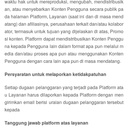
waktu hak untuk mereproduksi, mengubah, mendistribusik
an, atau menyebarkan Konten Pengguna secara publik pa
da halaman Platform, Layanan (saat ini dan di masa mend
atang) dan afiliasinya, perusahaan terkait dan/atau kolabor
ator, termasuk untuk tujuan yang dijelaskan di atas, Promo
si konten. Platform dapat mendistribusikan Konten Penggu
na kepada Pengguna lain dalam format apa pun melalui m
edia dan/atau proses apa pun atau menggunakan Konten
Pengguna dengan cara lain apa pun di masa mendatang.
Persyaratan untuk melaporkan ketidakpatuhan
Setiap dugaan pelanggaran yang terjadi pada Platform ata
u Layanan harus dilaporkan kepada Platform dengan men
girimkan email berisi uraian dugaan pelanggaran tersebut
kepada
Tanggung jawab platform atas layanan