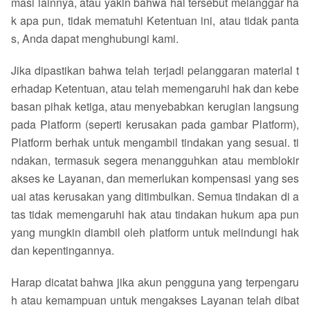
masi lainnya, atau yakin bahwa hal tersebut melanggar ha
k apa pun, tidak mematuhi Ketentuan ini, atau tidak panta
s, Anda dapat menghubungi kami.
Jika dipastikan bahwa telah terjadi pelanggaran material t
erhadap Ketentuan, atau telah memengaruhi hak dan kebe
basan pihak ketiga, atau menyebabkan kerugian langsung
pada Platform (seperti kerusakan pada gambar Platform),
Platform berhak untuk mengambil tindakan yang sesuai. ti
ndakan, termasuk segera menangguhkan atau memblokir
akses ke Layanan, dan memerlukan kompensasi yang ses
uai atas kerusakan yang ditimbulkan. Semua tindakan di a
tas tidak memengaruhi hak atau tindakan hukum apa pun
yang mungkin diambil oleh platform untuk melindungi hak
dan kepentingannya.
Harap dicatat bahwa jika akun pengguna yang terpengaru
h atau kemampuan untuk mengakses Layanan telah dibat