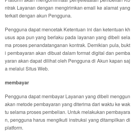
ntrak Layanan dengan mengirimkan email ke alamat yang
terkait dengan akun Pengguna.
Pengguna dapat mencetak Ketentuan ini dan ketentuan kh
usus apa pun yang berlaku pada layanan yang dibeli sela
ma proses penandatanganan kontrak. Demikian pula, bukt
i pembayaran akan dibuat dalam format digital dan pemba
yaran akan dapat dilihat oleh Pengguna di Akun kapan saj
a melalui Situs Web.
membayar
Pengguna dapat membayar Layanan yang dibeli menggun
akan metode pembayaran yang diterima dari waktu ke wak
tu selama proses pembelian. Untuk melakukan pembayara
n, pengguna harus mengikuti instruksi yang ditampilkan di
platform.