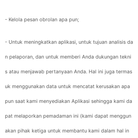
- Kelola pesan obrolan apa pun;
- Untuk meningkatkan aplikasi, untuk tujuan analisis da
n pelaporan, dan untuk memberi Anda dukungan tekni
s atau menjawab pertanyaan Anda. Hal ini juga termas
uk menggunakan data untuk mencatat kerusakan apa
pun saat kami menyediakan Aplikasi sehingga kami da
pat melaporkan pemadaman ini (kami dapat menggun
akan pihak ketiga untuk membantu kami dalam hal in