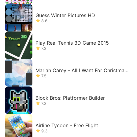
Guess Winter Pictures HD
8.6
Play Real Tennis 3D Game 2015
7.2
Mariah Carey - All I Want For Christmas
Is You
7.5
Block Bros: Platformer Builder
7.3
Airline Tycoon - Free Flight
9.3