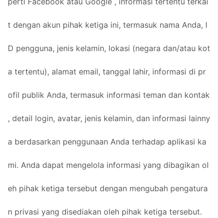
perti Facebook atau Google , informasi tertentu terkai
t dengan akun pihak ketiga ini, termasuk nama Anda, I
D pengguna, jenis kelamin, lokasi (negara dan/atau kot
a tertentu), alamat email, tanggal lahir, informasi di pr
ofil publik Anda, termasuk informasi teman dan kontak
, detail login, avatar, jenis kelamin, dan informasi lainny
a berdasarkan penggunaan Anda terhadap aplikasi ka
mi. Anda dapat mengelola informasi yang dibagikan ol
eh pihak ketiga tersebut dengan mengubah pengatura
n privasi yang disediakan oleh pihak ketiga tersebut.