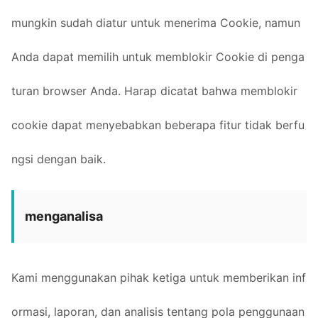
mungkin sudah diatur untuk menerima Cookie, namun
Anda dapat memilih untuk memblokir Cookie di penga
turan browser Anda. Harap dicatat bahwa memblokir
cookie dapat menyebabkan beberapa fitur tidak berfu
ngsi dengan baik.
menganalisa
Kami menggunakan pihak ketiga untuk memberikan inf
ormasi, laporan, dan analisis tentang pola penggunaan