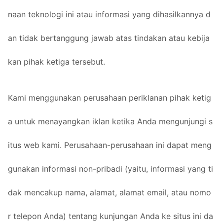
naan teknologi ini atau informasi yang dihasilkannya d
an tidak bertanggung jawab atas tindakan atau kebija
kan pihak ketiga tersebut.
Kami menggunakan perusahaan periklanan pihak ketig
a untuk menayangkan iklan ketika Anda mengunjungi s
itus web kami. Perusahaan-perusahaan ini dapat meng
gunakan informasi non-pribadi (yaitu, informasi yang ti
dak mencakup nama, alamat, alamat email, atau nomo
r telepon Anda) tentang kunjungan Anda ke situs ini da