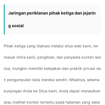
Jaringan periklanan pihak ketiga dan jejarin
g sosial
Pihak ketiga yang diakses melalui situs web kami, ter
masuk mitra kami, pengiklan, dan penyedia konten lain
nya, mungkin memiliki kebijakan dan praktik privasi da
n pengumpulan data mereka sendiri. Misalnya, selama
kunjungan Anda ke Situs kami, Anda dapat menautkan
atau melihat konten tertentu pada halaman yang sebe