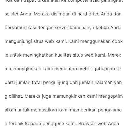
nda dan dapat dikirimkan ke komputer atau perangkat
seluler Anda. Mereka disimpan di hard drive Anda dan
berkomunikasi dengan server kami hanya ketika Anda
mengunjungi situs web kami. Kami menggunakan cook
ie untuk meningkatkan kualitas situs web kami. Merek
a memungkinkan kami memantau metrik gabungan se
perti jumlah total pengunjung dan jumlah halaman yan
g dilihat. Mereka juga memungkinkan kami mengoptim
alkan untuk memastikan kami memberikan pengalama
n terbaik kepada pengguna kami. Browser web Anda