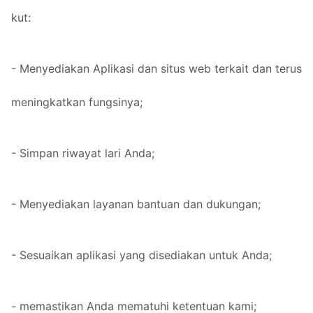
kut:
- Menyediakan Aplikasi dan situs web terkait dan terus
meningkatkan fungsinya;
- Simpan riwayat lari Anda;
- Menyediakan layanan bantuan dan dukungan;
- Sesuaikan aplikasi yang disediakan untuk Anda;
- memastikan Anda mematuhi ketentuan kami;