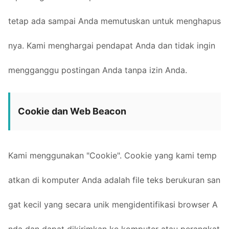
tetap ada sampai Anda memutuskan untuk menghapus
nya. Kami menghargai pendapat Anda dan tidak ingin
mengganggu postingan Anda tanpa izin Anda.
Cookie dan Web Beacon
Kami menggunakan "Cookie". Cookie yang kami temp
atkan di komputer Anda adalah file teks berukuran san
gat kecil yang secara unik mengidentifikasi browser A