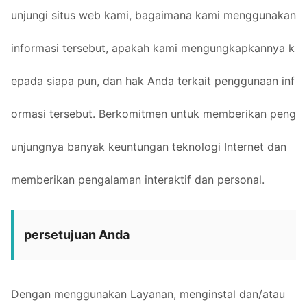
unjungi situs web kami, bagaimana kami menggunakan
informasi tersebut, apakah kami mengungkapkannya k
epada siapa pun, dan hak Anda terkait penggunaan inf
ormasi tersebut. Berkomitmen untuk memberikan peng
unjungnya banyak keuntungan teknologi Internet dan
memberikan pengalaman interaktif dan personal.
persetujuan Anda
Dengan menggunakan Layanan, menginstal dan/atau