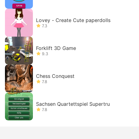
Lovey - Create Cute paperdolls
7.3
Forklift 3D Game
9.3
Chess Conquest
7.8
Sachsen Quartettspiel Supertru
7.8