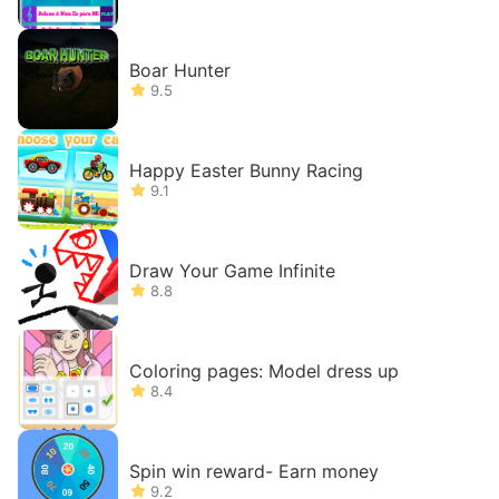
Boar Hunter
9.5
Happy Easter Bunny Racing
9.1
Draw Your Game Infinite
8.8
Coloring pages: Model dress up
8.4
Spin win reward- Earn money
9.2