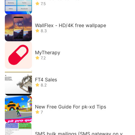
7.5
WallFlex - HD/4K free wallpape
8.3
MyTherapy
7.2
FT4 Sales
8.2
New Free Guide For pk-xd Tips
7
SMS bulk mailings (SMS gateway on yo