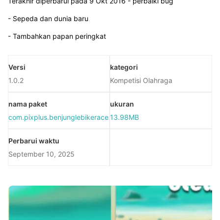
Terakhir diperbarui pada 9 Okt 2016 - perbaiki bug
- Sepeda dan dunia baru
- Tambahkan papan peringkat
Versi
kategori
1.0.2
Kompetisi Olahraga
nama paket
ukuran
com.pixplus.benjunglebikerace
13.98MB
Perbarui waktu
September 10, 2025