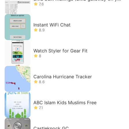
ur phone)
7.6
Instant WiFi Chat
8.9
Watch Styler for Gear Fit
8
Carolina Hurricane Tracker
8.6
ABC Islam Kids Muslims Free
7.1
Castleknock GC