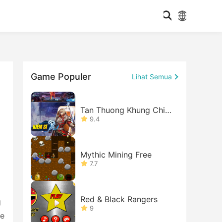
g
Game Populer
Lihat Semua
Tan Thuong Khung Chi
Mong
9.4
Mythic Mining Free
7.7
Red & Black Rangers
g
9
me