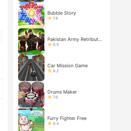
Bubble Story
7.8
Pakistan Army Retributio
n
8.9
Car Mission Game
9.2
Drums Maker
7.6
Furry Fighter Free
9.4