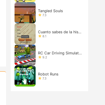
Tangled Souls
7.3
Cuanto sabes de la histo
ria
8.1
RC Car Driving Simulato
r
9.2
Robot Runs
7.3