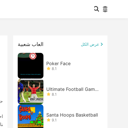
العاب شعبية
عرض الكل
Poker Face
8.1
Ultimate Football Game
- (real football game 20
8.1
18)
حف
Santa Hoops Basketball
اح
9.1
نا