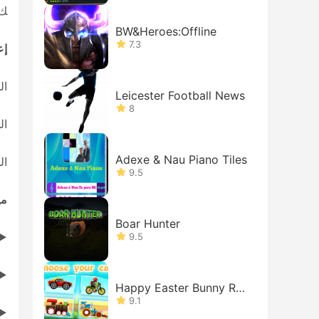
ك.
BW&Heroes:Offline
7.3
إع
الخطوة 1) إعداد إعا
Leicester Football News
8
الخط
Adexe & Nau Piano Tiles
الخطوة 3)
9.5
مي
Boar Hunter
► 
9.5
► 
Happy Easter Bunny Rac
ing
9.1
►Voicemails تلقائيًا فئات جهات ا