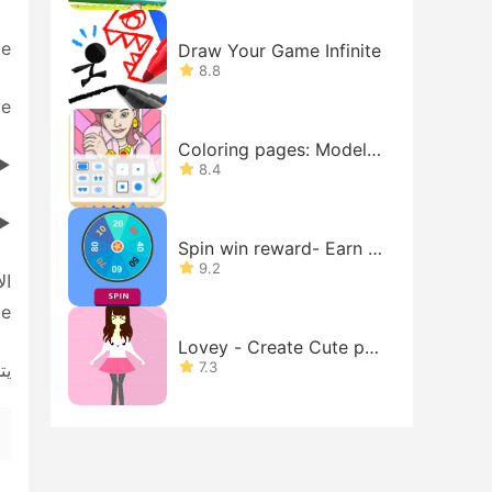
ize
Draw Your Game Infinite
8.8
save وتبا
Coloring pages: Model d
► Caller ID: انظر الأر
ress up
8.4
► 
Spin win reward- Earn m
oney
9.2
Mobile
Lovey - Create Cute pa
perdolls
7.3
يت