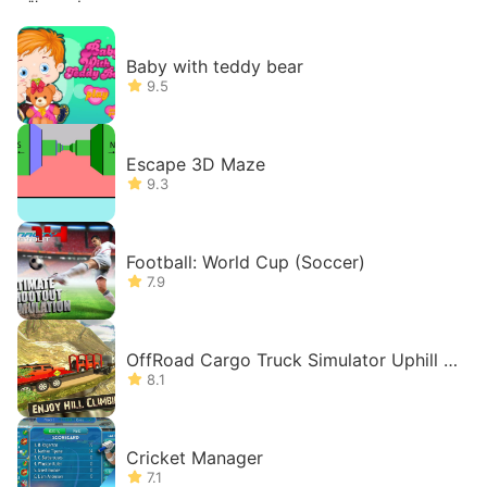
Baby with teddy bear
9.5
Escape 3D Maze
9.3
Football: World Cup (Soccer)
7.9
OffRoad Cargo Truck Simulator Uphill D
riving Games
8.1
Cricket Manager
7.1