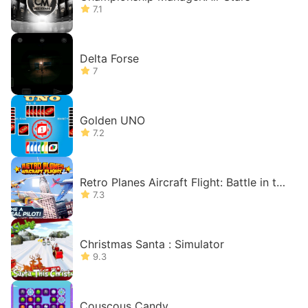
7.1
Delta Forse
7
Golden UNO
7.2
Retro Planes Aircraft Flight: Battle in the
Sky
7.3
Christmas Santa : Simulator
9.3
Couscous Candy