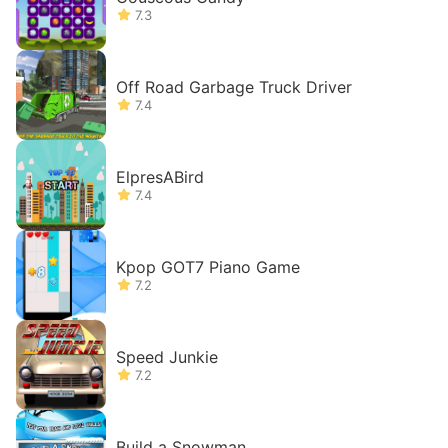
7.3
Off Road Garbage Truck Driver
7.4
ElpresABird
7.4
Kpop GOT7 Piano Game
7.2
Speed Junkie
7.2
Build a Snowman