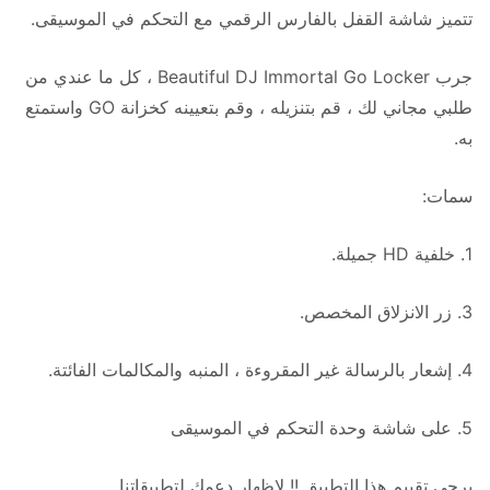
تتميز شاشة القفل بالفارس الرقمي مع التحكم في الموسيقى.
جرب Beautiful DJ Immortal Go Locker ، كل ما عندي من
طلبي مجاني لك ، قم بتنزيله ، وقم بتعيينه كخزانة GO واستمتع
به.
سمات:
1. خلفية HD جميلة.
3. زر الانزلاق المخصص.
4. إشعار بالرسالة غير المقروءة ، المنبه والمكالمات الفائتة.
5. على شاشة وحدة التحكم في الموسيقى
يرجى تقييم هذا التطبيق !! لإظهار دعمك لتطبيقاتنا.