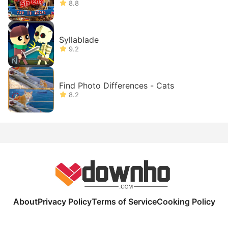
bjects Game
8.8
Syllablade
9.2
Find Photo Differences - Cats
8.2
About
Privacy Policy
Terms of Service
Cooking Policy