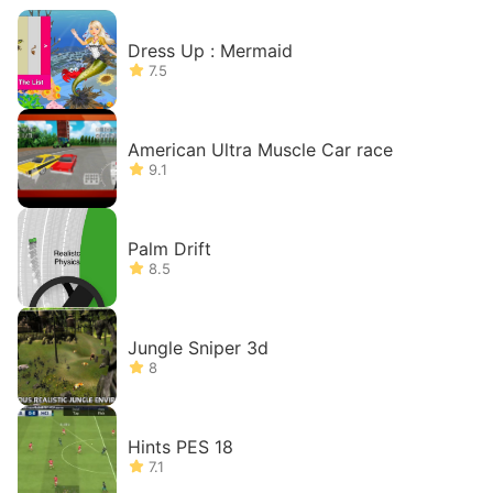
Dress Up : Mermaid
7.5
American Ultra Muscle Car race
9.1
Palm Drift
8.5
Jungle Sniper 3d
8
Hints PES 18
7.1