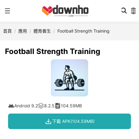
首頁
應用
體育養生
Football Strength Training
Football Strength Training
Android 9.2
8.2.5
104.59MB
下載 APK(104.59MB)