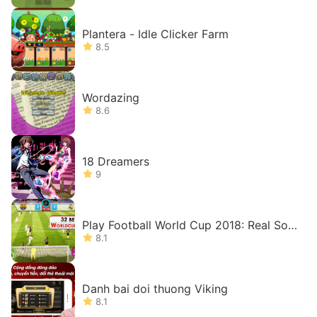
Plantera - Idle Clicker Farm
8.5
Wordazing
8.6
18 Dreamers
9
Play Football World Cup 2018: Real Soc
cer League
8.1
Danh bai doi thuong Viking
8.1