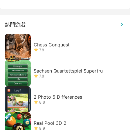
熱門遊戲
Chess Conquest
7.8
Sachsen Quartettspiel Supertru
7.8
2 Photo 5 Differences
8.8
Real Pool 3D 2
8.9