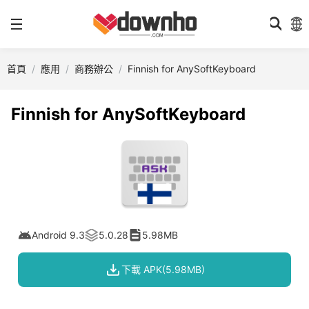
首頁
應用
商務辦公
Finnish for AnySoftKeyboard
Finnish for AnySoftKeyboard
Android 9.3
5.0.28
5.98MB
下載 APK(5.98MB)