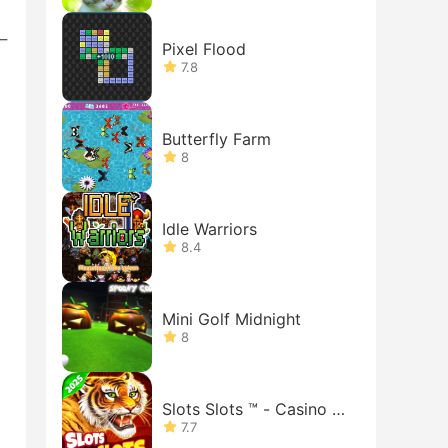
一
Pixel Flood
7.8
，
Butterfly Farm
8
Idle Warriors
8.4
Mini Golf Midnight
8
Slots Slots ™ - Casino G
ames
7.7