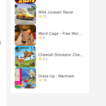
Wild Jurassic Racer
7.2
Word Cage - Free Word
Search
8
您
Cheetah Simulator Chee
tah Game
9.2
Dress Up : Mermaid
7.5