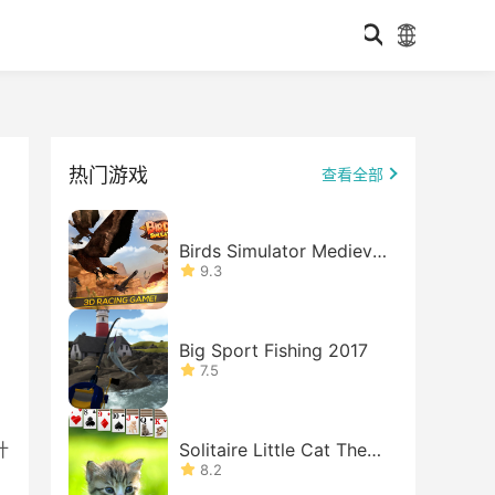
热门游戏
查看全部
Birds Simulator Medieval
Fight
9.3
Big Sport Fishing 2017
7.5
计
Solitaire Little Cat Them
e
8.2