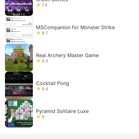
7.4
MSCompanion for Monster Strike
8.7
Real Archery Master Game
8.9
Cocktail Pong
9.4
Pyramid Solitaire Luxe
9