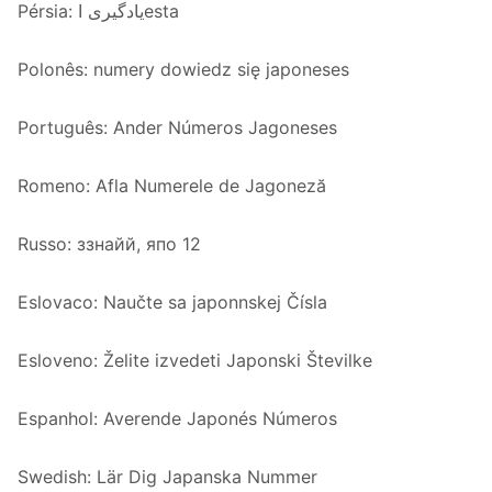
Pérsia: یادگیری اesta
Polonês: numery dowiedz się japoneses
Português: Ander Números Jagoneses
Romeno: Afla Numerele de Jagoneză
Russo: ззнайй, япо 12
Eslovaco: Naučte sa japonnskej Čísla
Esloveno: Želite izvedeti Japonski Številke
Espanhol: Averende Japonés Números
Swedish: Lär Dig Japanska Nummer