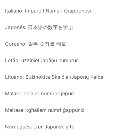
Italiano: Impare I Numeri Giapponesi
Japonês: 日本語の数字を学ぶ
Coreano: 일본 숫자를 배울
Letão: uzziniet japāņu numurus
Lituano: Sužinokita Skaičiai/Japonų Kalba
Malaio: belajar nombor jepun
Maltese: tgħallem numri ġappuniż
Norueguês: Lær Japansk alto