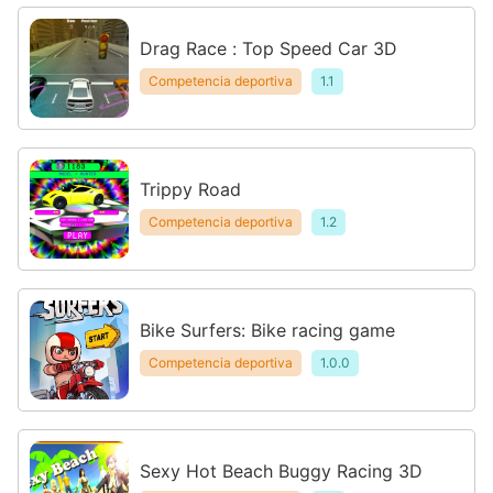
Drag Race : Top Speed Car 3D
Competencia deportiva
1.1
Trippy Road
Competencia deportiva
1.2
Bike Surfers: Bike racing game
Competencia deportiva
1.0.0
Sexy Hot Beach Buggy Racing 3D