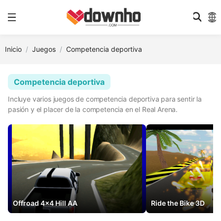
Inicio
Juegos
Competencia deportiva
Competencia deportiva
Incluye varios juegos de competencia deportiva para sentir la
pasión y el placer de la competencia en el Real Arena.
Offroad 4x4 Hill AA
Ride the Bike 3D