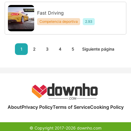
Fast Driving
Competencia deportiva
2.93
1
2
3
4
5
Siguiente página
About
Privacy Policy
Terms of Service
Cooking Policy
© Copyright 2017-2026 downho.com