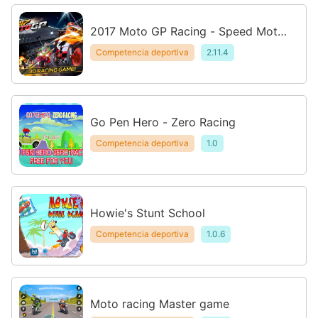
2017 Moto GP Racing - Speed Motor
bike Competition
Competencia deportiva
2.11.4
Go Pen Hero - Zero Racing
Competencia deportiva
1.0
Howie's Stunt School
Competencia deportiva
1.0.6
Moto racing Master game