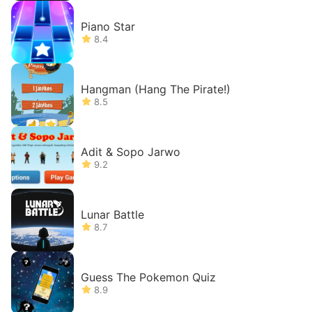
Piano Star
8.4
Hangman (Hang The Pirate!)
8.5
Adit & Sopo Jarwo
9.2
Lunar Battle
8.7
Guess The Pokemon Quiz
8.9