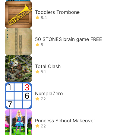
Toddlers Trombone
8.4
50 STONES brain game FREE
8
Total Clash
8.1
NumplaZero
7.2
Princess School Makeover
7.2