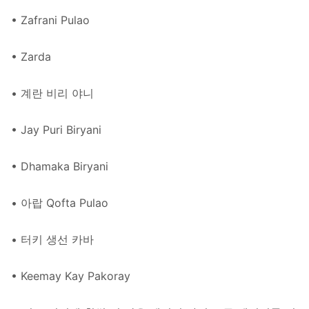
• Zafrani Pulao
• Zarda
• 계란 비리 야니
• Jay Puri Biryani
• Dhamaka Biryani
• 아랍 Qofta Pulao
• 터키 생선 카바
• Keemay Kay Pakoray