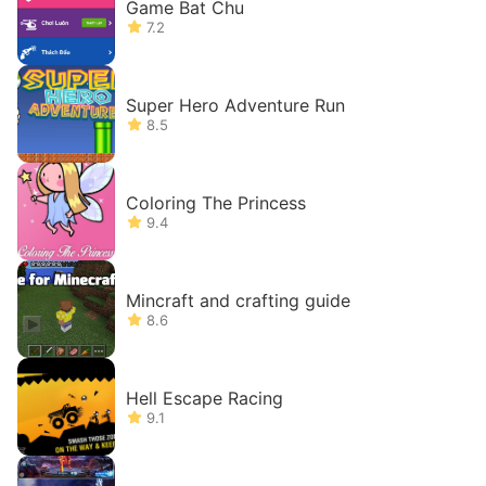
Game Bat Chu
7.2
Super Hero Adventure Run
8.5
Coloring The Princess
9.4
Mincraft and crafting guide
8.6
Hell Escape Racing
9.1