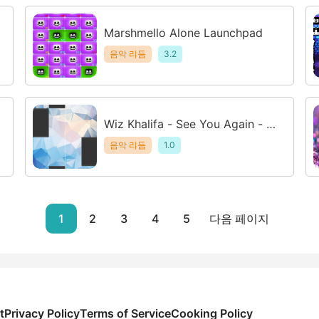
Marshmello Alone Launchpad
음악 리듬
3.2
Wiz Khalifa - See You Again - Pi
ano Tap
음악 리듬
1.0
1
2
3
4
5
다음 페이지
t
Privacy Policy
Terms of Service
Cooking Policy