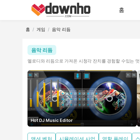
홈
홈
게임
음악 리듬
음악 리듬
멜로디와 리듬으로 가져온 시청각 잔치를 경험할 수있는 멋
Hot DJ Music Editor
액션 벤처
시뮬레이션 사업
역할 플레이
스