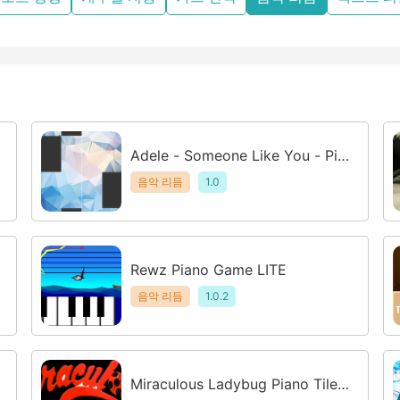
Adele - Someone Like You - Pia
no Tap
음악 리듬
1.0
Rewz Piano Game LITE
음악 리듬
1.0.2
Miraculous Ladybug Piano Tiles