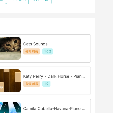
Cats Sounds
음악 리듬
1.0.2
Katy Perry - Dark Horse - Piano
Wooden Tiles
음악 리듬
1.0
Camila Cabello-Havana-Piano T