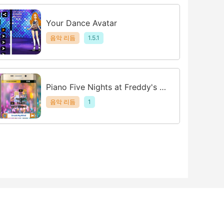
Your Dance Avatar
음악 리듬
1.5.1
Piano Five Nights at Freddy's S
ong Games
음악 리듬
1