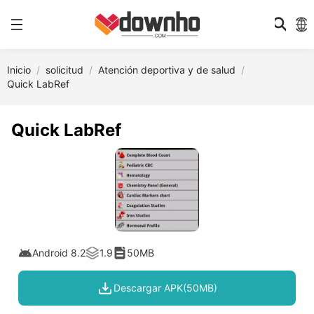
Inicio
solicitud
Atención deportiva y de salud
Quick LabRef
Quick LabRef
Android 8.2
1.9
50MB
Descargar APK(50MB)