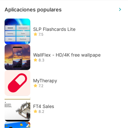
Aplicaciones populares
SLP Flashcards Lite
7.5
WallFlex - HD/4K free wallpape
8.3
MyTherapy
7.2
FT4 Sales
8.2