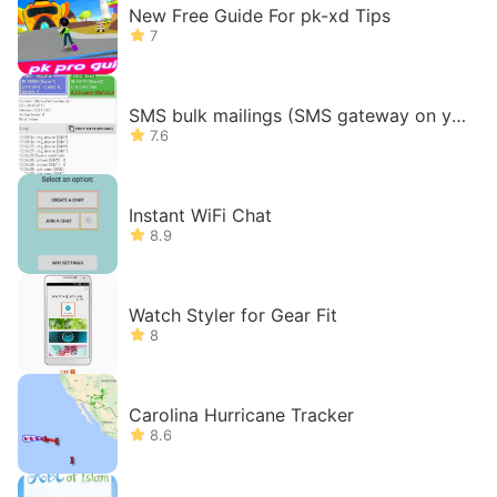
New Free Guide For pk-xd Tips
7
SMS bulk mailings (SMS gateway on yo
ur phone)
7.6
Instant WiFi Chat
8.9
Watch Styler for Gear Fit
8
Carolina Hurricane Tracker
8.6