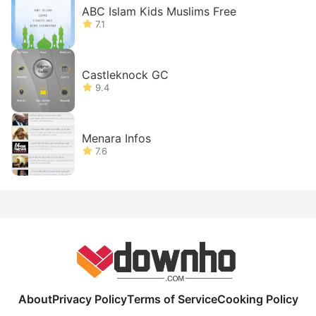
ABC Islam Kids Muslims Free
7.1
Castleknock GC
9.4
Menara Infos
7.6
About
Privacy Policy
Terms of Service
Cooking Policy