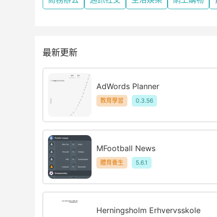
最新更新
AdWords Planner
教育學習
0.3.56
MFootball News
體育養生
5.6.1
Herningsholm Erhvervsskole