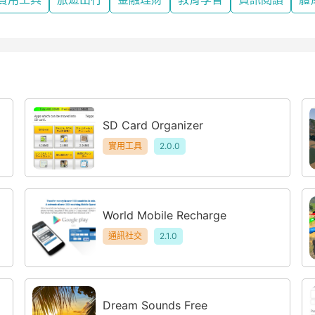
SD Card Organizer
實用工具
2.0.0
World Mobile Recharge
通訊社交
2.1.0
Dream Sounds Free