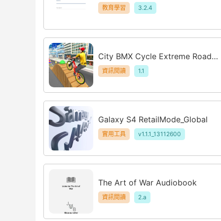
教育學習
3.2.4
City BMX Cycle Extreme Road S
tunts 2019
資訊閱讀
1.1
Galaxy S4 RetailMode_Global
實用工具
v1.1.1_13112600
The Art of War Audiobook
資訊閱讀
2.a