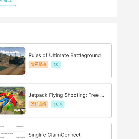
Rules of Ultimate Battleground
資訊閱讀
1.0
Jetpack Flying Shooting: Free F
PS Game
資訊閱讀
1.0.4
Singlife ClaimConnect