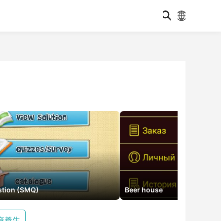
stion (SMQ)
Beer house
育養生