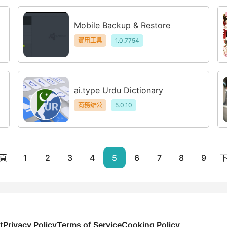
Mobile Backup & Restore
實用工具
1.0.7754
ai.type Urdu Dictionary
商務辦公
5.0.10
頁
1
2
3
4
5
6
7
8
9
t
Privacy Policy
Terms of Service
Cooking Policy