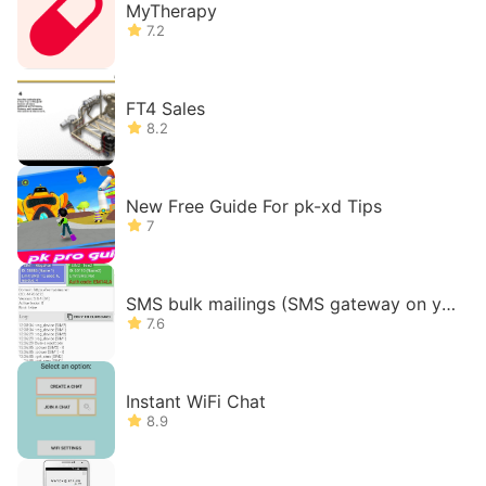
MyTherapy
7.2
FT4 Sales
8.2
New Free Guide For pk-xd Tips
7
SMS bulk mailings (SMS gateway on yo
ur phone)
7.6
Instant WiFi Chat
8.9