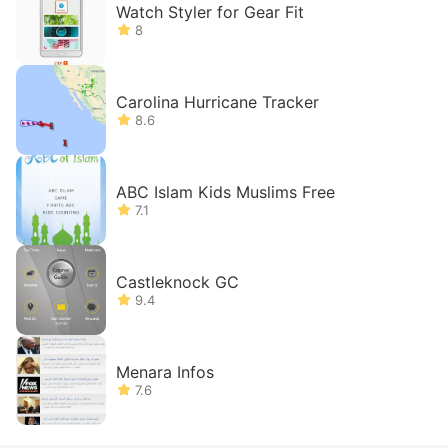
Watch Styler for Gear Fit
8
Carolina Hurricane Tracker
8.6
ABC Islam Kids Muslims Free
7.1
Castleknock GC
9.4
Menara Infos
7.6