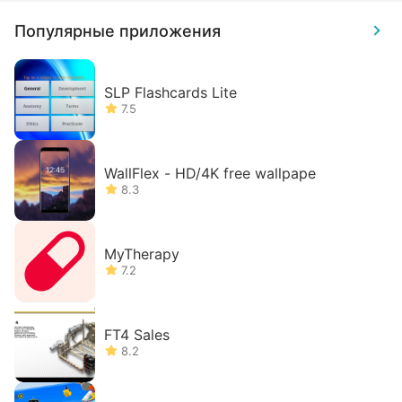
Популярные приложения
SLP Flashcards Lite
7.5
WallFlex - HD/4K free wallpape
8.3
MyTherapy
7.2
FT4 Sales
8.2