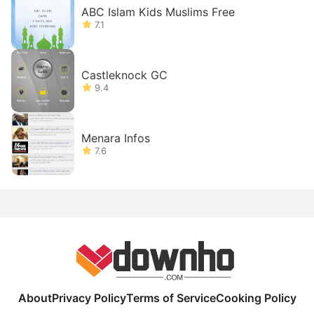
ABC Islam Kids Muslims Free
7.1
Castleknock GC
9.4
Menara Infos
7.6
About
Privacy Policy
Terms of Service
Cooking Policy