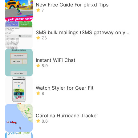
New Free Guide For pk-xd Tips
7
SMS bulk mailings (SMS gateway on yo
ur phone)
7.6
Instant WiFi Chat
8.9
Watch Styler for Gear Fit
8
Carolina Hurricane Tracker
8.6