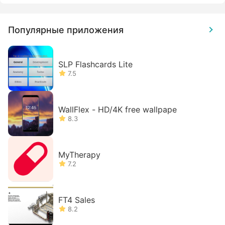
Популярные приложения
SLP Flashcards Lite
7.5
WallFlex - HD/4K free wallpape
8.3
MyTherapy
7.2
FT4 Sales
8.2