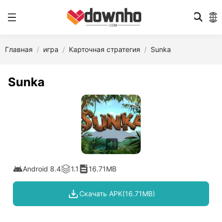
Главная
игра
Карточная стратегия
Sunka
Sunka
Android 8.4
1.1
16.71MB
Скачать APK(16.71MB)