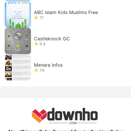
ABC Islam Kids Muslims Free
7.1
Castleknock GC
9.4
Menara Infos
7.6