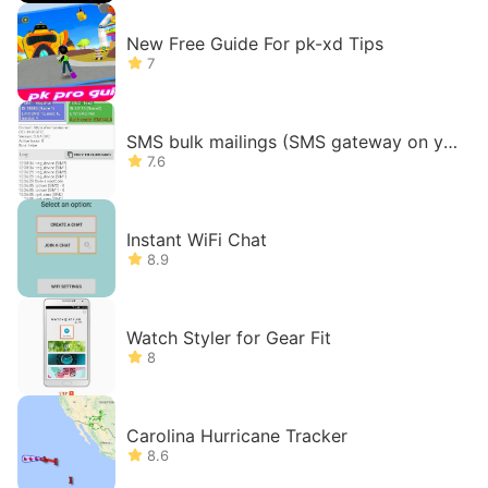
New Free Guide For pk-xd Tips
7
SMS bulk mailings (SMS gateway on yo
ur phone)
7.6
Instant WiFi Chat
8.9
Watch Styler for Gear Fit
8
Carolina Hurricane Tracker
8.6