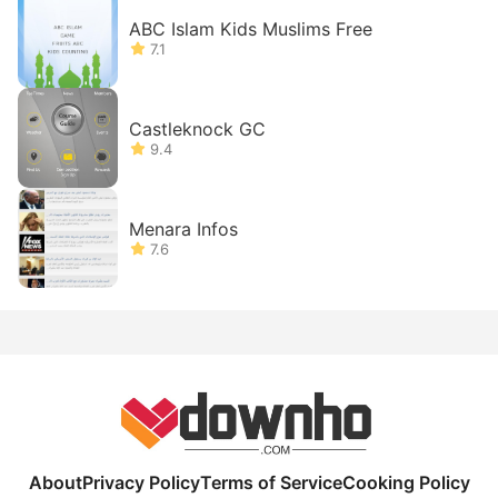
ABC Islam Kids Muslims Free
7.1
Castleknock GC
9.4
Menara Infos
7.6
About
Privacy Policy
Terms of Service
Cooking Policy