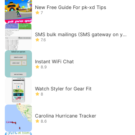
New Free Guide For pk-xd Tips
7
SMS bulk mailings (SMS gateway on yo
ur phone)
7.6
Instant WiFi Chat
8.9
Watch Styler for Gear Fit
8
Carolina Hurricane Tracker
8.6