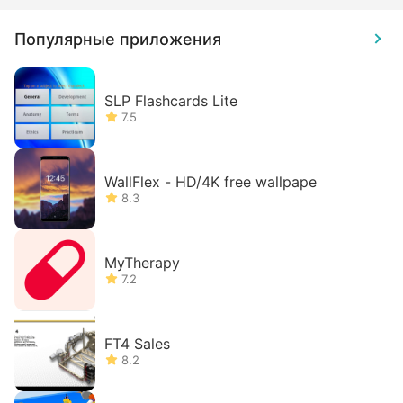
Популярные приложения
SLP Flashcards Lite
7.5
WallFlex - HD/4K free wallpape
8.3
MyTherapy
7.2
FT4 Sales
8.2