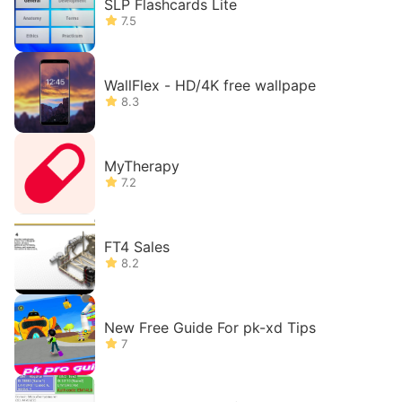
SLP Flashcards Lite
7.5
WallFlex - HD/4K free wallpape
8.3
MyTherapy
7.2
FT4 Sales
8.2
New Free Guide For pk-xd Tips
7