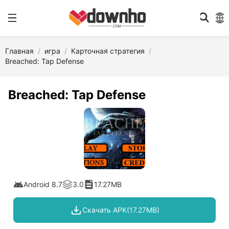
Главная
игра
Карточная стратегия
Breached: Tap Defense
Breached: Tap Defense
Android 8.7
3.0
17.27MB
Скачать APK(17.27MB)