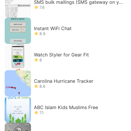
SMS bulk mailings (SMS gateway on yo
ur phone)
7.6
Instant WiFi Chat
8.9
Watch Styler for Gear Fit
8
Carolina Hurricane Tracker
8.6
ABC Islam Kids Muslims Free
7.1