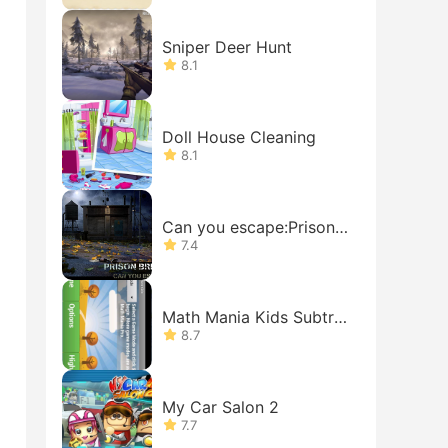
Sniper Deer Hunt
8.1
Doll House Cleaning
8.1
Can you escape:Prison B
reak 2
7.4
Math Mania Kids Subtra
ction
8.7
My Car Salon 2
7.7