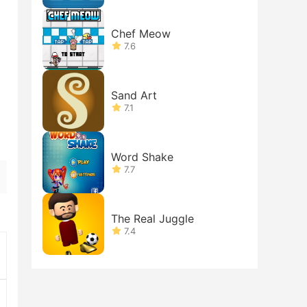
Chef Meow
7.6
Sand Art
7.1
Word Shake
7.7
The Real Juggle
7.4