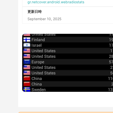
gr.netcover.android.webradiostats
更新日時
September 10, 2025