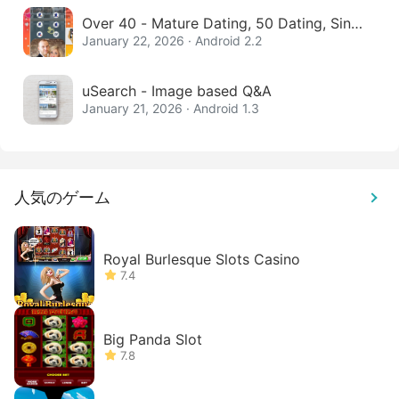
Over 40 - Mature Dating, 50 Dating, Singl
e Women
January 22, 2026 · Android 2.2
uSearch - Image based Q&A
January 21, 2026 · Android 1.3
人気のゲーム
Royal Burlesque Slots Casino
7.4
Big Panda Slot
7.8