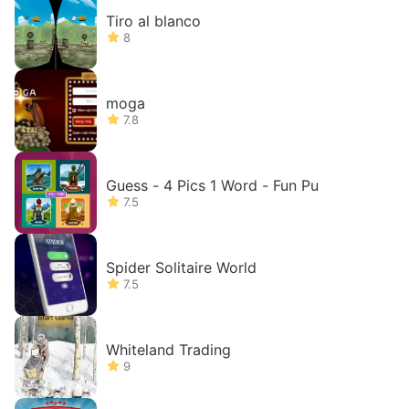
Tiro al blanco
8
moga
7.8
Guess - 4 Pics 1 Word - Fun Pu
7.5
Spider Solitaire World
7.5
Whiteland Trading
9