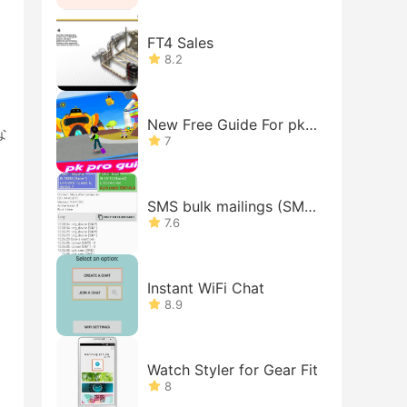
FT4 Sales
8.2
New Free Guide For pk-
な
xd Tips
7
SMS bulk mailings (SMS
gateway on your phone)
7.6
Instant WiFi Chat
8.9
Watch Styler for Gear Fit
8