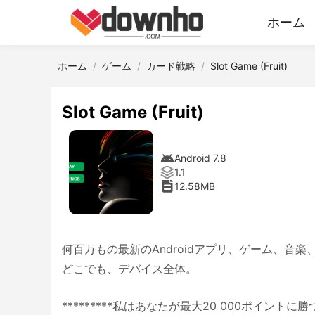
ホーム
ホーム
ゲーム
カード戦略
Slot Game (Fruit)
Slot Game (Fruit)
Android 7.8
1.1
12.58MB
何百万もの最新のAndroidアプリ、ゲーム、
どこでも、デバイス全体。
*********私はあなたが最大20 000ポイントに勝