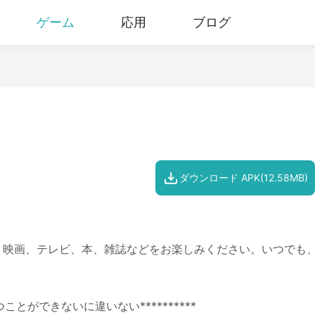
ゲーム
応用
ブログ
ダウンロード APK(12.58MB)
音楽、映画、テレビ、本、雑誌などをお楽しみください。いつでも
つことができないに違いない**********