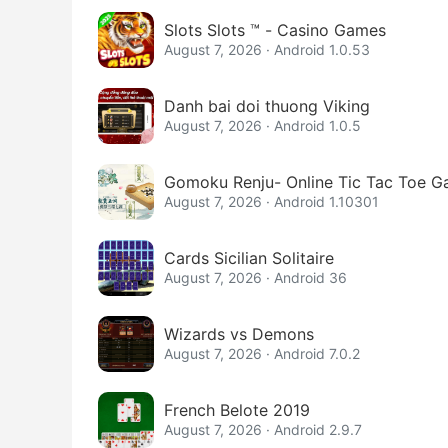
Slots Slots ™ - Casino Games
August 7, 2026 · Android 1.0.53
Danh bai doi thuong Viking
August 7, 2026 · Android 1.0.5
Gomoku Renju- Online Tic Tac Toe 
August 7, 2026 · Android 1.10301
Cards Sicilian Solitaire
August 7, 2026 · Android 36
Wizards vs Demons
August 7, 2026 · Android 7.0.2
French Belote 2019
August 7, 2026 · Android 2.9.7