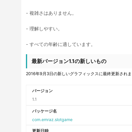
- 複雑さはありません。
- 理解しやすい。
- すべての年齢に適しています。
最新バージョン1.1の新しいもの
2016年9月3日の新しいグラフィックスに最終更新され
バージョン
1.1
パッケージ名
com.emraz.slotgame
更新日時