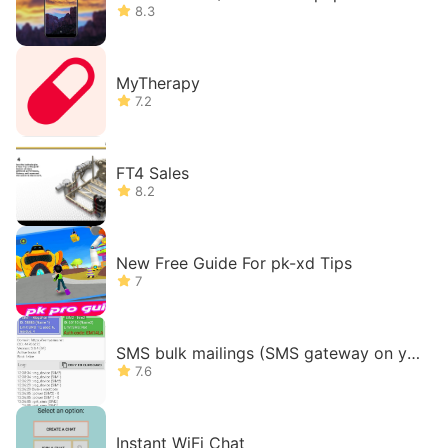
8.3
MyTherapy
7.2
FT4 Sales
8.2
New Free Guide For pk-xd Tips
7
SMS bulk mailings (SMS gateway on yo
ur phone)
7.6
Instant WiFi Chat