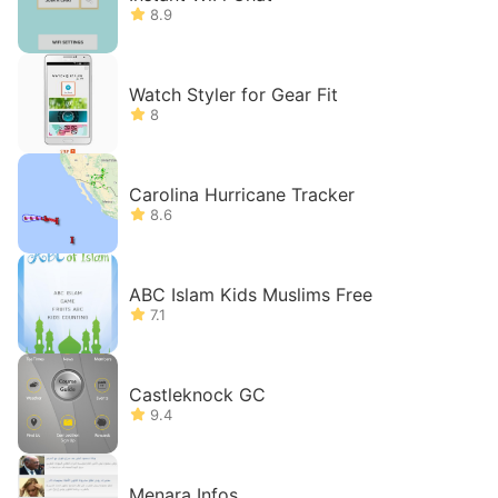
8.9
Watch Styler for Gear Fit
8
Carolina Hurricane Tracker
8.6
ABC Islam Kids Muslims Free
7.1
Castleknock GC
9.4
Menara Infos