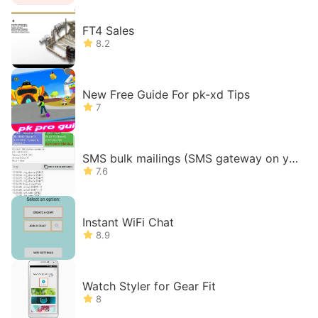
FT4 Sales
8.2
New Free Guide For pk-xd Tips
7
SMS bulk mailings (SMS gateway on yo
ur phone)
7.6
Instant WiFi Chat
8.9
Watch Styler for Gear Fit
8