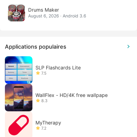
Drums Maker
August 6, 2026 · Android 3.6
Applications populaires
SLP Flashcards Lite
7.5
WallFlex - HD/4K free wallpape
8.3
MyTherapy
7.2