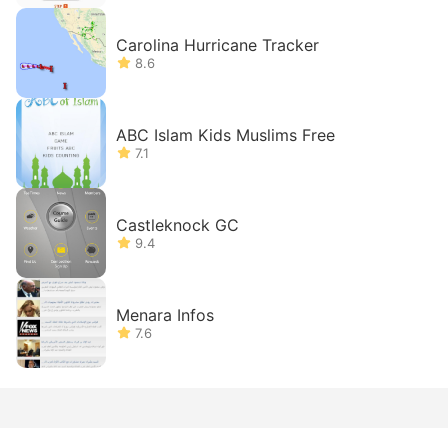
Carolina Hurricane Tracker
8.6
ABC Islam Kids Muslims Free
7.1
Castleknock GC
9.4
Menara Infos
7.6