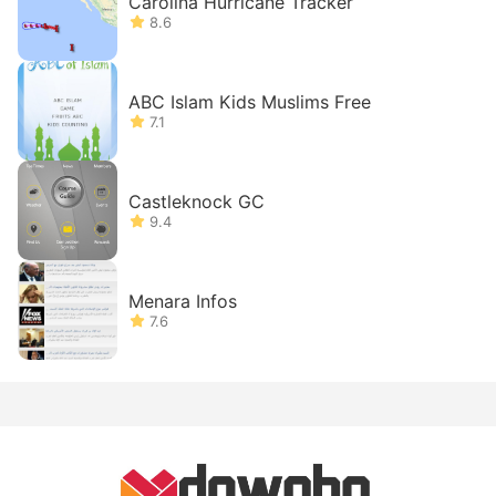
Carolina Hurricane Tracker
8.6
ABC Islam Kids Muslims Free
7.1
Castleknock GC
9.4
Menara Infos
7.6